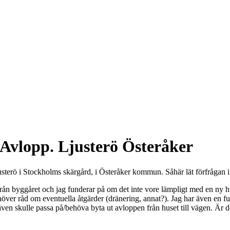
Avlopp. Ljusterö Österåker
usterö i Stockholms skärgård, i Österåker kommun. Såhär lät förfrågan i
rån byggåret och jag funderar på om det inte vore lämpligt med en ny hu
behöver råd om eventuella åtgärder (dränering, annat?). Jag har även en
n skulle passa på/behöva byta ut avloppen från huset till vägen. Är det 