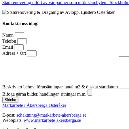
Stamrenovering utfört av vår partner som utför stambyten i Stockhol
Kontakta oss idag!
Namn
Telefon
Email
Adress + Ort
Beskriv ert behov, förutsättningar, antal m2 & önskat startdatum
Bifoga gärna bilder, handlingar, ritningar m.m.
Skicka
Markarbete i Åkersberga Österåker
E-post:
schaktning@markarbete-akersberga.se
Webbplats:
www.markarbete-akersberga.se