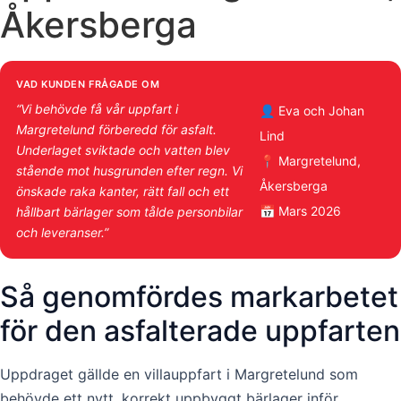
Åkersberga
VAD KUNDEN FRÅGADE OM
“Vi behövde få vår uppfart i
👤 Eva och Johan
Margretelund förberedd för asfalt.
Lind
Underlaget sviktade och vatten blev
📍 Margretelund,
stående mot husgrunden efter regn. Vi
Åkersberga
önskade raka kanter, rätt fall och ett
📅 Mars 2026
hållbart bärlager som tålde personbilar
och leveranser.”
Så genomfördes markarbetet
för den asfalterade uppfarten
Uppdraget gällde en villauppfart i Margretelund som
behövde ett nytt, korrekt uppbyggt bärlager inför