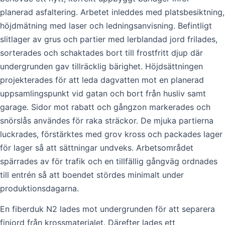
planerad asfaltering. Arbetet inleddes med platsbesiktning,
höjdmätning med laser och ledningsanvisning. Befintligt
slitlager av grus och partier med lerblandad jord frilades,
sorterades och schaktades bort till frostfritt djup där
undergrunden gav tillräcklig bärighet. Höjdsättningen
projekterades för att leda dagvatten mot en planerad
uppsamlingspunkt vid gatan och bort från husliv samt
garage. Sidor mot rabatt och gångzon markerades och
snörslås användes för raka sträckor. De mjuka partierna
luckrades, förstärktes med grov kross och packades lager
för lager så att sättningar undveks. Arbetsområdet
spärrades av för trafik och en tillfällig gångväg ordnades
till entrén så att boendet stördes minimalt under
produktionsdagarna.
En fiberduk N2 lades mot undergrunden för att separera
finjord från krossmaterialet. Därefter lades ett