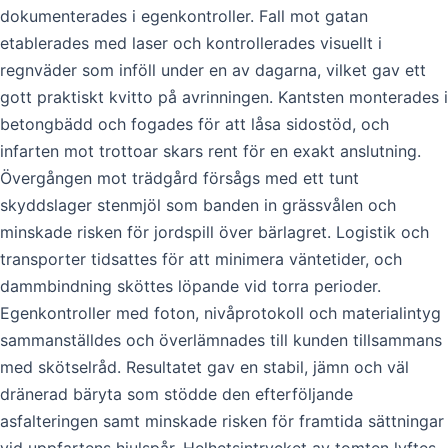
dokumenterades i egenkontroller. Fall mot gatan
etablerades med laser och kontrollerades visuellt i
regnväder som inföll under en av dagarna, vilket gav ett
gott praktiskt kvitto på avrinningen. Kantsten monterades i
betongbädd och fogades för att låsa sidostöd, och
infarten mot trottoar skars rent för en exakt anslutning.
Övergången mot trädgård försågs med ett tunt
skyddslager stenmjöl som banden in grässvålen och
minskade risken för jordspill över bärlagret. Logistik och
transporter tidsattes för att minimera väntetider, och
dammbindning sköttes löpande vid torra perioder.
Egenkontroller med foton, nivåprotokoll och materialintyg
sammanställdes och överlämnades till kunden tillsammans
med skötselråd. Resultatet gav en stabil, jämn och väl
dränerad bäryta som stödde den efterföljande
asfalteringen samt minskade risken för framtida sättningar
vid uppfartens hjulspår. Helhetsintrycket av tomten lyftes