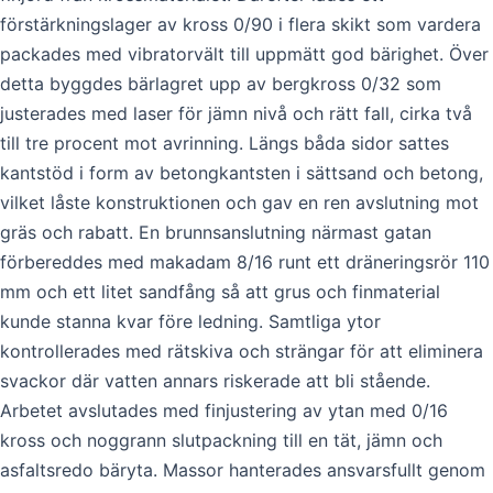
förstärkningslager av kross 0/90 i flera skikt som vardera
packades med vibratorvält till uppmätt god bärighet. Över
detta byggdes bärlagret upp av bergkross 0/32 som
justerades med laser för jämn nivå och rätt fall, cirka två
till tre procent mot avrinning. Längs båda sidor sattes
kantstöd i form av betongkantsten i sättsand och betong,
vilket låste konstruktionen och gav en ren avslutning mot
gräs och rabatt. En brunnsanslutning närmast gatan
förbereddes med makadam 8/16 runt ett dräneringsrör 110
mm och ett litet sandfång så att grus och finmaterial
kunde stanna kvar före ledning. Samtliga ytor
kontrollerades med rätskiva och strängar för att eliminera
svackor där vatten annars riskerade att bli stående.
Arbetet avslutades med finjustering av ytan med 0/16
kross och noggrann slutpackning till en tät, jämn och
asfaltsredo bäryta. Massor hanterades ansvarsfullt genom