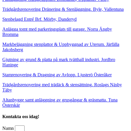
Trädgårdsrenovering Dränering & Stenläggning. Byle, Vallentuna
Stenbelagd Entré Brf. Mörby, Danderyd
Anlägga tomt med parkeringsplats till garage. Norra Ängby
Bromma
Markbeläggning stenplattor & Uppbyggnad av Uterum. Järfälla
Jakobsberg
Gjutning av grund & platta på mark tvätthall industri. Jordbro
Haninge
Stamrenovering & Dragning av Avlopp. Ljusterö Österåker
Trädgårdsrenovering med trädäck & stensättning. Roslags Näsby
Täby
Altanbygge samt anläggning av grusgångar & gräsmatta. Tuna
Österskär
Kontakta oss idag!
Namn