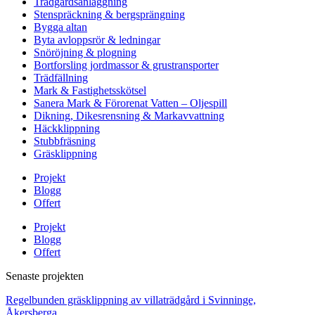
Trädgårdsanläggning
Stenspräckning & bergsprängning
Bygga altan
Byta avloppsrör & ledningar
Snöröjning & plogning
Bortforsling jordmassor & grustransporter
Trädfällning
Mark & Fastighetsskötsel
Sanera Mark & Förorenat Vatten – Oljespill
Dikning, Dikesrensning & Markavvattning
Häckklippning
Stubbfräsning
Gräsklippning
Projekt
Blogg
Offert
Projekt
Blogg
Offert
Senaste projekten
Regelbunden gräsklippning av villaträdgård i Svinninge,
Åkersberga