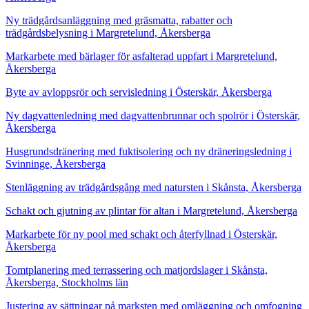
Ny trädgårdsanläggning med gräsmatta, rabatter och
trädgårdsbelysning i Margretelund, Åkersberga
Markarbete med bärlager för asfalterad uppfart i Margretelund,
Åkersberga
Byte av avloppsrör och servisledning i Österskär, Åkersberga
Ny dagvattenledning med dagvattenbrunnar och spolrör i Österskär,
Åkersberga
Husgrundsdränering med fuktisolering och ny dräneringsledning i
Svinninge, Åkersberga
Stenläggning av trädgårdsgång med natursten i Skånsta, Åkersberga
Schakt och gjutning av plintar för altan i Margretelund, Åkersberga
Markarbete för ny pool med schakt och återfyllnad i Österskär,
Åkersberga
Tomtplanering med terrassering och matjordslager i Skånsta,
Åkersberga, Stockholms län
Justering av sättningar på marksten med omläggning och omfogning