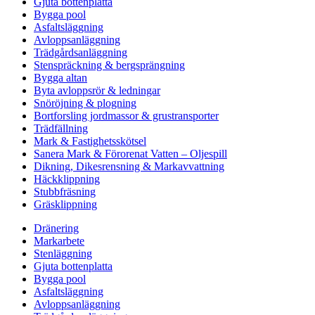
Gjuta bottenplatta
Bygga pool
Asfaltsläggning
Avloppsanläggning
Trädgårdsanläggning
Stenspräckning & bergsprängning
Bygga altan
Byta avloppsrör & ledningar
Snöröjning & plogning
Bortforsling jordmassor & grustransporter
Trädfällning
Mark & Fastighetsskötsel
Sanera Mark & Förorenat Vatten – Oljespill
Dikning, Dikesrensning & Markavvattning
Häckklippning
Stubbfräsning
Gräsklippning
Dränering
Markarbete
Stenläggning
Gjuta bottenplatta
Bygga pool
Asfaltsläggning
Avloppsanläggning