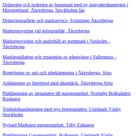
Dränering och isolering av husgrund med ny dagvattenhantering i
Margretelund, Åkersberga, Stockholms län
Dräneringsarbete och markservice, Svinninge Åkersberga
Markrenovering vid grönområde, Åkersberga
Markrenovering och underhåll av tomtmark i Vaxholm –
Åkersberga
Markinstallation och reparation av gångvägar i Vallentuna –
Åkersberga
Bortröjning av snö och isbekämpning i Åkersberga, Söra
Anläggning av linerpool med altandäck. Åkersberga Söra
Plattläggning av stenplattor till garageuppfart. Norrtälje Bolkadalen
Roslagen
Trädgårdsanläggning med nya betongplattor. Upplands Väsby
Stockholm
Nylagd Marksten garageuppfart. Täby Enhagen
Plattläggning Garageuppfart. Bollstanäs, Upplands Väsby