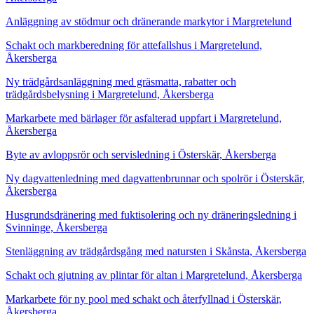
Anläggning av stödmur och dränerande markytor i Margretelund
Schakt och markberedning för attefallshus i Margretelund,
Åkersberga
Ny trädgårdsanläggning med gräsmatta, rabatter och
trädgårdsbelysning i Margretelund, Åkersberga
Markarbete med bärlager för asfalterad uppfart i Margretelund,
Åkersberga
Byte av avloppsrör och servisledning i Österskär, Åkersberga
Ny dagvattenledning med dagvattenbrunnar och spolrör i Österskär,
Åkersberga
Husgrundsdränering med fuktisolering och ny dräneringsledning i
Svinninge, Åkersberga
Stenläggning av trädgårdsgång med natursten i Skånsta, Åkersberga
Schakt och gjutning av plintar för altan i Margretelund, Åkersberga
Markarbete för ny pool med schakt och återfyllnad i Österskär,
Åkersberga