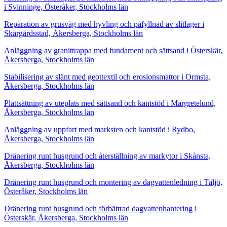
i Svinninge, Österåker, Stockholms län
Reparation av grusväg med hyvling och påfyllnad av slitlager i
Skärgårdsstad, Åkersberga, Stockholms län
Anläggning av granittrappa med fundament och sättsand i Österskär,
Åkersberga, Stockholms län
Stabilisering av slänt med geottextil och erosionsmattor i Ormsta,
Åkersberga, Stockholms län
Plattsättning av uteplats med sättsand och kantstöd i Margretelund,
Åkersberga, Stockholms län
Anläggning av uppfart med marksten och kantstöd i Rydbo,
Åkersberga, Stockholms län
Dränering runt husgrund och återställning av markytor i Skånsta,
Åkersberga, Stockholms län
Dränering runt husgrund och montering av dagvattenledning i Täljö,
Österåker, Stockholms län
Dränering runt husgrund och förbättrad dagvattenhantering i
Österskär, Åkersberga, Stockholms län