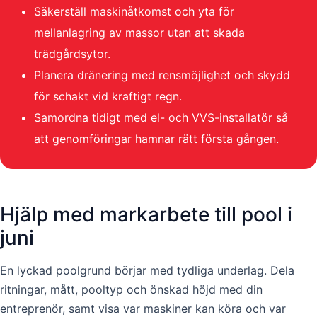
Säkerställ maskinåtkomst och yta för
mellanlagring av massor utan att skada
trädgårdsytor.
Planera dränering med rensmöjlighet och skydd
för schakt vid kraftigt regn.
Samordna tidigt med el- och VVS-installatör så
att genomföringar hamnar rätt första gången.
Hjälp med markarbete till pool i
juni
En lyckad poolgrund börjar med tydliga underlag. Dela
ritningar, mått, pooltyp och önskad höjd med din
entreprenör, samt visa var maskiner kan köra och var