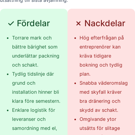
utsättning till sista avjämning.
✓ Fördelar
✗ Nackdelar
Torrare mark och
Hög efterfrågan på
bättre bärighet som
entreprenörer kan
underlättar packning
kräva tidigare
och schakt.
bokning och tydlig
Tydlig tidslinje där
plan.
grund och
Snabba väderomslag
installation hinner bli
med skyfall kräver
klara före semestern.
bra dränering och
Enklare logistik för
skydd av schakt.
leveranser och
Omgivande ytor
samordning med el,
utsätts för slitage