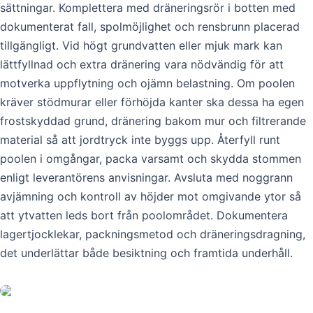
sättningar. Komplettera med dräneringsrör i botten med
dokumenterat fall, spolmöjlighet och rensbrunn placerad
tillgängligt. Vid högt grundvatten eller mjuk mark kan
lättfyllnad och extra dränering vara nödvändig för att
motverka uppflytning och ojämn belastning. Om poolen
kräver stödmurar eller förhöjda kanter ska dessa ha egen
frostskyddad grund, dränering bakom mur och filtrerande
material så att jordtryck inte byggs upp. Återfyll runt
poolen i omgångar, packa varsamt och skydda stommen
enligt leverantörens anvisningar. Avsluta med noggrann
avjämning och kontroll av höjder mot omgivande ytor så
att ytvatten leds bort från poolområdet. Dokumentera
lagertjocklekar, packningsmetod och dräneringsdragning,
det underlättar både besiktning och framtida underhåll.