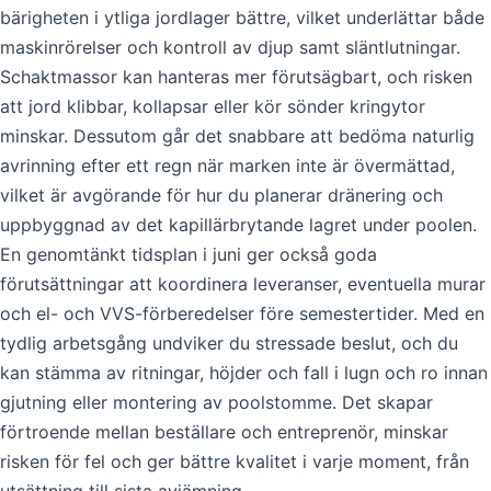
bärigheten i ytliga jordlager bättre, vilket underlättar både
maskinrörelser och kontroll av djup samt släntlutningar.
Schaktmassor kan hanteras mer förutsägbart, och risken
att jord klibbar, kollapsar eller kör sönder kringytor
minskar. Dessutom går det snabbare att bedöma naturlig
avrinning efter ett regn när marken inte är övermättad,
vilket är avgörande för hur du planerar dränering och
uppbyggnad av det kapillärbrytande lagret under poolen.
En genomtänkt tidsplan i juni ger också goda
förutsättningar att koordinera leveranser, eventuella murar
och el- och VVS-förberedelser före semestertider. Med en
tydlig arbetsgång undviker du stressade beslut, och du
kan stämma av ritningar, höjder och fall i lugn och ro innan
gjutning eller montering av poolstomme. Det skapar
förtroende mellan beställare och entreprenör, minskar
risken för fel och ger bättre kvalitet i varje moment, från