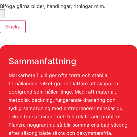
Bifoga gärna bilder, handlingar, ritningar m.m.
Skicka
Sammanfattning
Markarbete i juni ger ofta torra och stabila
förhållanden, vilket gör det lättare att skapa en
poolgrund som håller länge. Med rätt material,
metodisk packning, fungerande dränering och
tydlig samordning med entreprenörer minskar du
risken för sättningar och fuktrelaterade problem.
Planera noggrant nu så blir sommarens bad säsong
efter säsong både säkra och bekymmersfria.